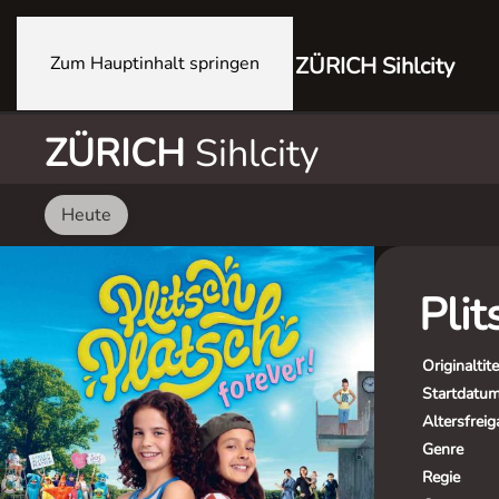
Zum Hauptinhalt springen
ZÜRICH Sihlcity
ZÜRICH
Sihlcity
Heute
Plit
Originaltite
Startdatu
Altersfrei
Genre
Regie