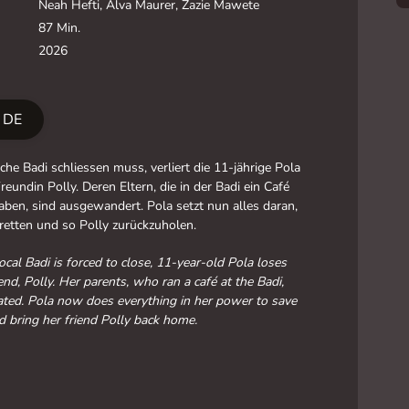
Neah Hefti, Alva Maurer, Zazie Mawete
87 Min.
2026
r DE
iche Badi schliessen muss, verliert die 11-jährige Pola
reundin Polly. Deren Eltern, die in der Badi ein Café
aben, sind ausgewandert. Pola setzt nun alles daran,
 retten und so Polly zurückzuholen.
cal Badi is forced to close, 11-year-old Pola loses
end, Polly. Her parents, who ran a café at the Badi,
ted. Pola now does everything in her power to save
d bring her friend Polly back home.