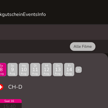
kgutschein
Events
Info
Alle Filme
Sa
So
Mo
Di
Mi
Do
Fr
8
9
10
11
12
13
14
>
ug.
Aug.
Aug.
Aug.
Aug.
Aug.
Aug.
CH-D
Saal 16
15:40