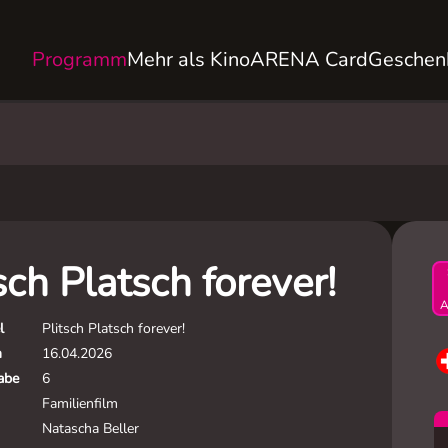
Programm
Mehr als Kino
ARENA Card
Geschen
sch Platsch forever!
A
l
Plitsch Platsch forever!
m
16.04.2026
gabe
6
Familienfilm
Natascha Beller