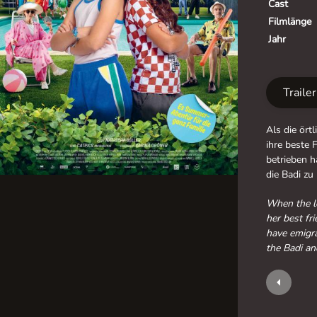
Cast
Filmlänge
Jahr
Traile
Als die örtl
ihre beste F
betrieben h
die Badi zu
When the lo
her best fri
have emigra
the Badi an