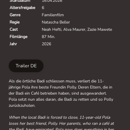
Startdatum
16.04.2026
Altersfreigabe
6
Genre
Familienfilm
Regie
Natascha Beller
Cast
Neah Hefti, Alva Maurer, Zazie Mawete
Filmlänge
87 Min.
Jahr
2026
Trailer DE
Als die örtliche Badi schliessen muss, verliert die 11-
jährige Pola ihre beste Freundin Polly. Deren Eltern, die in
der Badi ein Café betrieben haben, sind ausgewandert.
Pola setzt nun alles daran, die Badi zu retten und so Polly
zurückzuholen.
When the local Badi is forced to close, 11-year-old Pola
loses her best friend, Polly. Her parents, who ran a café at
the Badi, have emigrated. Pola now does everything in her