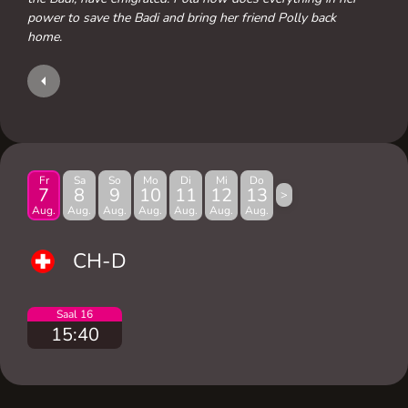
power to save the Badi and bring her friend Polly back
home.
Fr
Sa
So
Mo
Di
Mi
Do
7
8
9
10
11
12
13
>
Aug.
Aug.
Aug.
Aug.
Aug.
Aug.
Aug.
CH-D
Saal 16
15:40