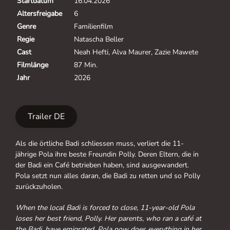
Startdatum
16.04.2026
Altersfreigabe
6
Genre
Familienfilm
Regie
Natascha Beller
Cast
Neah Hefti, Alva Maurer, Zazie Mawete
Filmlänge
87 Min.
Jahr
2026
Trailer DE
Als die örtliche Badi schliessen muss, verliert die 11-
jährige Pola ihre beste Freundin Polly. Deren Eltern, die in
der Badi ein Café betrieben haben, sind ausgewandert.
Pola setzt nun alles daran, die Badi zu retten und so Polly
zurückzuholen.
When the local Badi is forced to close, 11-year-old Pola
loses her best friend, Polly. Her parents, who ran a café at
the Badi, have emigrated. Pola now does everything in her