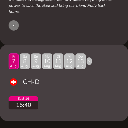
power to save the Badi and bring her friend Polly back
home.
Fr
Sa
So
Mo
Di
Mi
Do
7
8
9
10
11
12
13
>
Aug.
Aug.
Aug.
Aug.
Aug.
Aug.
Aug.
CH-D
Saal 16
15:40