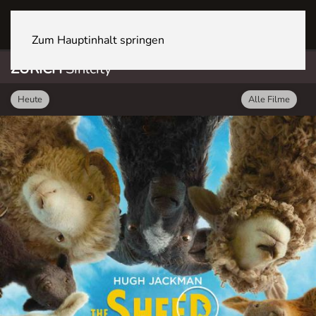
ZÜRICH Sihlcity
Zum Hauptinhalt springen
ZÜRICH
Sihlcity
Heute
Alle Filme