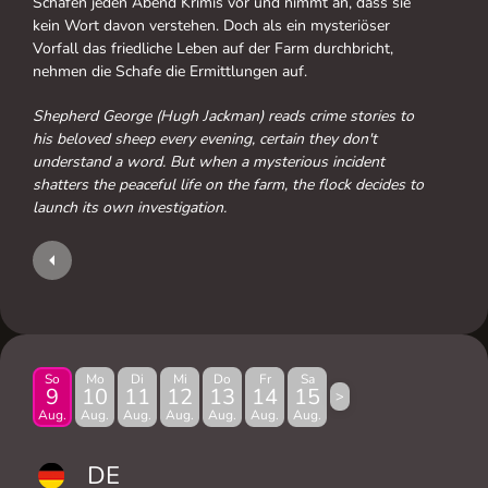
Schafen jeden Abend Krimis vor und nimmt an, dass sie
kein Wort davon verstehen. Doch als ein mysteriöser
Vorfall das friedliche Leben auf der Farm durchbricht,
nehmen die Schafe die Ermittlungen auf.
Shepherd George (Hugh Jackman) reads crime stories to
his beloved sheep every evening, certain they don't
understand a word. But when a mysterious incident
shatters the peaceful life on the farm, the flock decides to
launch its own investigation.
So
Mo
Di
Mi
Do
Fr
Sa
9
10
11
12
13
14
15
>
Aug.
Aug.
Aug.
Aug.
Aug.
Aug.
Aug.
DE