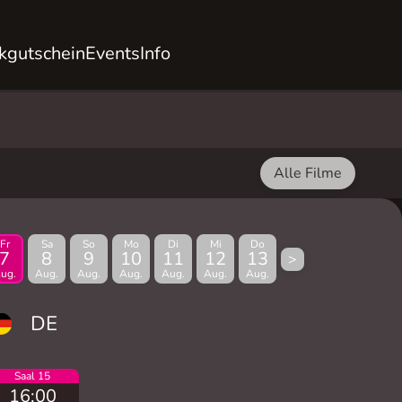
kgutschein
Events
Info
Alle Filme
Fr
Sa
So
Mo
Di
Mi
Do
7
8
9
10
11
12
13
>
ug.
Aug.
Aug.
Aug.
Aug.
Aug.
Aug.
DE
Saal 15
16:00