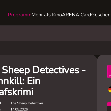
Programm
Mehr als Kino
ARENA Card
Geschen
 Sheep Detectives -
A
nkill: Ein
afskrimi
l
The Sheep Detectives
m
14.05.2026