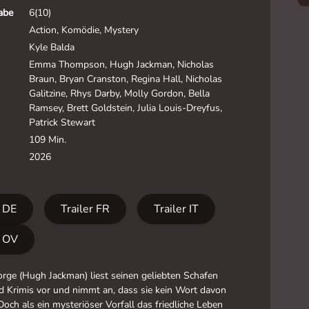
gabe
6(10)
Action, Komödie, Mystery
Kyle Balda
Emma Thompson, Hugh Jackman, Nicholas
Braun, Bryan Cranston, Regina Hall, Nicholas
Galitzine, Rhys Darby, Molly Gordon, Bella
Ramsey, Brett Goldstein, Julia Louis-Dreyfus,
Patrick Stewart
109 Min.
2026
r DE
Trailer FR
Trailer IT
r OV
rge (Hugh Jackman) liest seinen geliebten Schafen
d Krimis vor und nimmt an, dass sie kein Wort davon
Doch als ein mysteriöser Vorfall das friedliche Leben