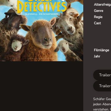
Altersfrei
Genre
Regie
Cast
Filmlänge
Jahr
Traile
Traile
Schäfer Geo
jeden Aben
verstehen. 