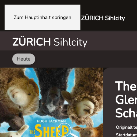
Zum Hauptinhalt springen
ZÜRICH Sihlcity
ZÜRICH
Sihlcity
Heute
The
Glen
Sch
Originaltite
Startdatu