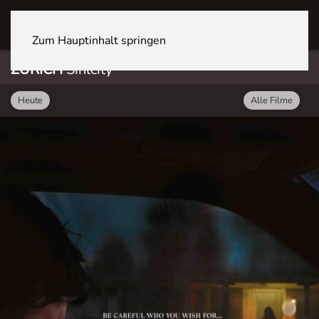
ZÜRICH Sihlcity
Zum Hauptinhalt springen
ZÜRICH
Sihlcity
Heute
Alle Filme