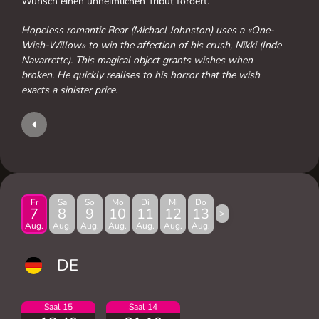
Wunsch einen unheimlichen Tribut fordert.
Hopeless romantic Bear (Michael Johnston) uses a «One-
Wish-Willow» to win the affection of his crush, Nikki (Inde
Navarrette). This magical object grants wishes when
broken. He quickly realises to his horror that the wish
exacts a sinister price.
Fr
Sa
So
Mo
Di
Mi
Do
7
8
9
10
11
12
13
>
Aug.
Aug.
Aug.
Aug.
Aug.
Aug.
Aug.
DE
Saal 15
Saal 14