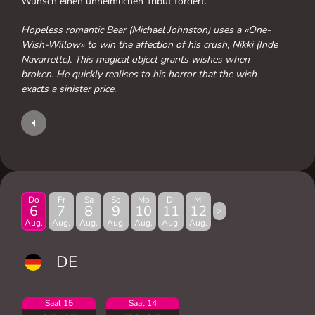
Wunsch einen unheimlichen Tribut fordert.
Hopeless romantic Bear (Michael Johnston) uses a «One-
Wish-Willow» to win the affection of his crush, Nikki (Inde
Navarrette). This magical object grants wishes when
broken. He quickly realises to his horror that the wish
exacts a sinister price.
Do
Fr
Sa
So
Mo
Di
Mi
6
7
8
9
10
11
12
>
Aug.
Aug.
Aug.
Aug.
Aug.
Aug.
Aug.
DE
Saal 15
Saal 14