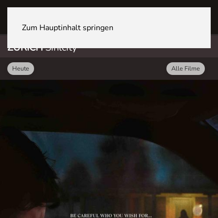
ZÜRICH Sihlcity
Zum Hauptinhalt springen
ZÜRICH
Sihlcity
Heute
Alle Filme