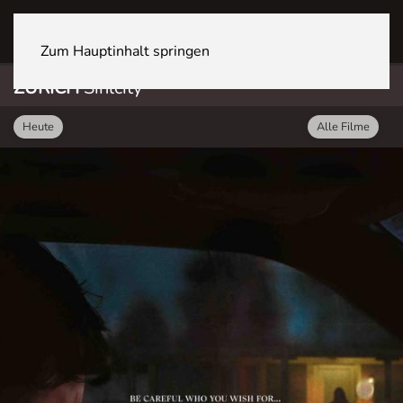
ZÜRICH Sihlcity
Zum Hauptinhalt springen
ZÜRICH
Sihlcity
Heute
Alle Filme