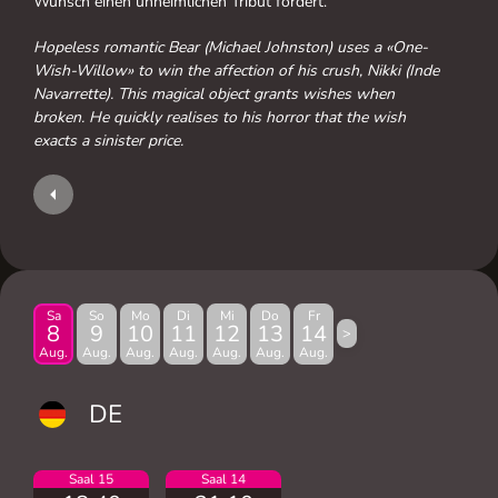
Wunsch einen unheimlichen Tribut fordert.
Hopeless romantic Bear (Michael Johnston) uses a «One-
Wish-Willow» to win the affection of his crush, Nikki (Inde
Navarrette). This magical object grants wishes when
broken. He quickly realises to his horror that the wish
exacts a sinister price.
Sa
So
Mo
Di
Mi
Do
Fr
8
9
10
11
12
13
14
>
Aug.
Aug.
Aug.
Aug.
Aug.
Aug.
Aug.
DE
Saal 15
Saal 14