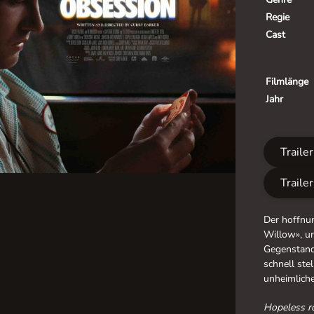
Regie
Cast
Filmlänge
Jahr
Traile
Traile
Der hoffnu
Willow», u
Gegenstand
schnell ste
unheimliche
Hopeless r