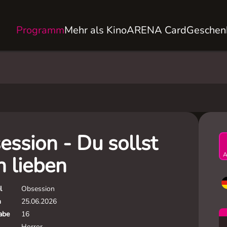
Programm
Mehr als Kino
ARENA Card
Geschen
ession - Du sollst
A
h lieben
l
Obsession
m
25.06.2026
gabe
16
Horror