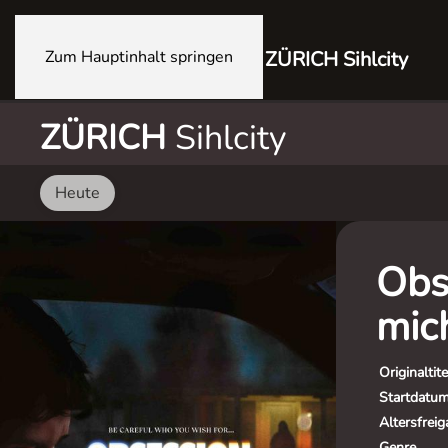
Zum Hauptinhalt springen
ZÜRICH Sihlcity
ZÜRICH
Sihlcity
Heute
Obs
mic
Originaltite
Startdatu
Altersfrei
Genre