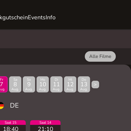
kgutschein
Events
Info
Alle Filme
Fr
Sa
So
Mo
Di
Mi
Do
7
8
9
10
11
12
13
>
ug.
Aug.
Aug.
Aug.
Aug.
Aug.
Aug.
DE
Saal 15
Saal 14
18:40
21:10