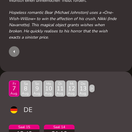
Wunsch einen unheimlichen Tribut fordert.
Hopeless romantic Bear (Michael Johnston) uses a «One-
Wish-Willow» to win the affection of his crush, Nikki (Inde
Navarrette). This magical object grants wishes when
broken. He quickly realises to his horror that the wish
exacts a sinister price.
Fr
Sa
So
Mo
Di
Mi
Do
7
8
9
10
11
12
13
>
Aug.
Aug.
Aug.
Aug.
Aug.
Aug.
Aug.
DE
Saal 15
Saal 14