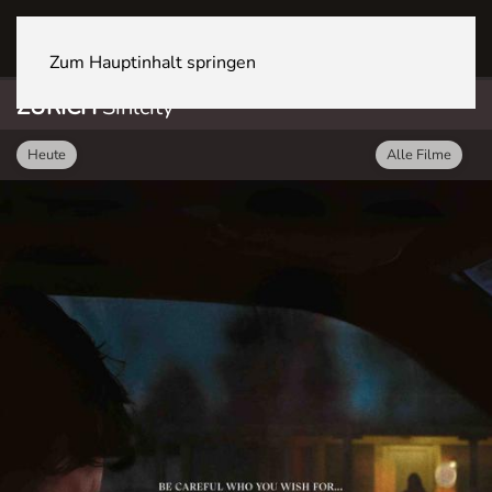
ZÜRICH Sihlcity
Zum Hauptinhalt springen
ZÜRICH
Sihlcity
Heute
Alle Filme