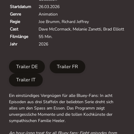
Startdatum
26.03.2026
Genre
Animation
Regie
Joe Brumm, Richard Jeffrey
Cast
Dave McCormack, Melanie Zanetti, Brad Elliott
Filmlänge
55 Min.
Jahr
2026
Trailer DE
Trailer FR
Trailer IT
Ein einstündiges Vergnügen für alle Bluey-Fans: In acht
Episoden aus drei Staffeln der beliebten Serie dreht sich
alles um den Spass am Essen. Das Programm zeigt
unvergessliche Momente und die tollen Kochkünste der
sympathischen Familie Heeler.
An hour-long treat for all Bluey fans: Eight episodes from