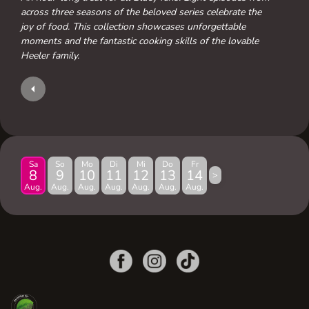
across three seasons of the beloved series celebrate the
joy of food. This collection showcases unforgettable
moments and the fantastic cooking skills of the lovable
Heeler family.
Sa
So
Mo
Di
Mi
Do
Fr
8
9
10
11
12
13
14
>
Aug.
Aug.
Aug.
Aug.
Aug.
Aug.
Aug.