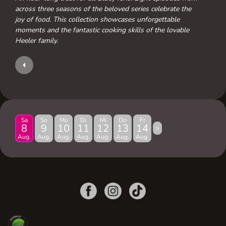
across three seasons of the beloved series celebrate the
joy of food. This collection showcases unforgettable
moments and the fantastic cooking skills of the lovable
Heeler family.
Sa
So
Mo
Di
Mi
Do
Fr
8
9
10
11
12
13
14
>
Aug.
Aug.
Aug.
Aug.
Aug.
Aug.
Aug.