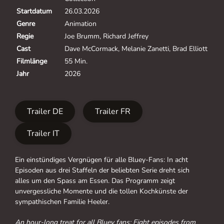
Startdatum
26.03.2026
Genre
Animation
Regie
Joe Brumm, Richard Jeffrey
Cast
Dave McCormack, Melanie Zanetti, Brad Elliott
Filmlänge
55 Min.
Jahr
2026
Trailer DE
Trailer FR
Trailer IT
Ein einstündiges Vergnügen für alle Bluey-Fans: In acht
Episoden aus drei Staffeln der beliebten Serie dreht sich
alles um den Spass am Essen. Das Programm zeigt
unvergessliche Momente und die tollen Kochkünste der
sympathischen Familie Heeler.
An hour-long treat for all Bluey fans: Eight episodes from