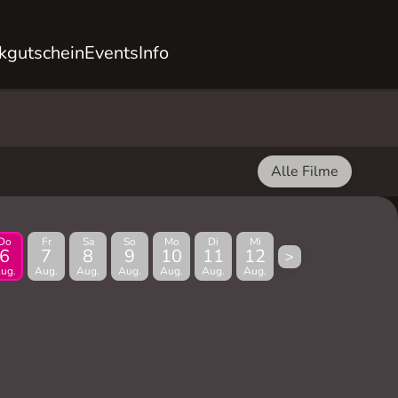
kgutschein
Events
Info
Alle Filme
Do
Fr
Sa
So
Mo
Di
Mi
6
7
8
9
10
11
12
>
ug.
Aug.
Aug.
Aug.
Aug.
Aug.
Aug.