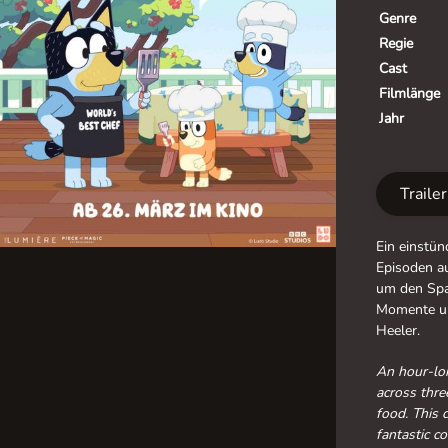
Genre
Regie
Cast
Filmlänge
Jahr
Traile
Ein einstün
Episoden au
um den Spa
Momente un
Heeler.
An hour-lon
across thre
food. This
fantastic co