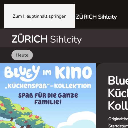
Zum Hauptinhalt springen
ZÜRICH Sihlcity
ZÜRICH
Sihlcity
Heute
Blu
Küc
Koll
Originaltite
Startdatu