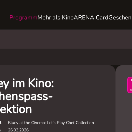
Programm
Mehr als Kino
ARENA Card
Geschen
ey im Kino:
A
henspass-
ektion
l
Bluey at the Cinema: Let's Play Chef Collection
m
26.03.2026