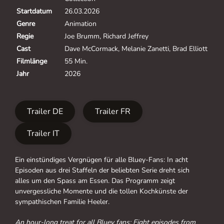
Startdatum
26.03.2026
Genre
Animation
Regie
Joe Brumm, Richard Jeffrey
Cast
Dave McCormack, Melanie Zanetti, Brad Elliott
Filmlänge
55 Min.
Jahr
2026
Trailer DE
Trailer FR
Trailer IT
Ein einstündiges Vergnügen für alle Bluey-Fans: In acht
Episoden aus drei Staffeln der beliebten Serie dreht sich
alles um den Spass am Essen. Das Programm zeigt
unvergessliche Momente und die tollen Kochkünste der
sympathischen Familie Heeler.
An hour-long treat for all Bluey fans: Eight episodes from