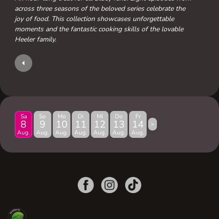
across three seasons of the beloved series celebrate the
joy of food. This collection showcases unforgettable
moments and the fantastic cooking skills of the lovable
Heeler family.
Sa
So
Mo
Di
Mi
Do
Fr
8
9
10
11
12
13
14
>
Aug.
Aug.
Aug.
Aug.
Aug.
Aug.
Aug.