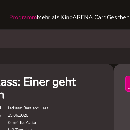
Programm
Mehr als Kino
ARENA Card
Geschen
ass: Einer geht
A
h
l
Jackass: Best and Last
m
25.06.2026
Komödie, Action
Jeff Tremaine