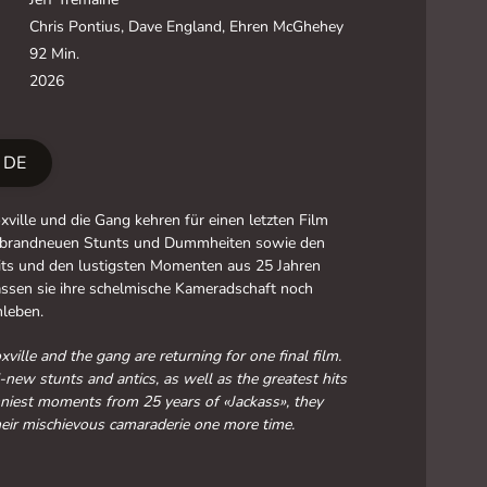
Chris Pontius, Dave England, Ehren McGhehey
92 Min.
2026
r DE
ville und die Gang kehren für einen letzten Film
t brandneuen Stunts und Dummheiten sowie den
its und den lustigsten Momenten aus 25 Jahren
assen sie ihre schelmische Kameradschaft noch
hleben.
ville and the gang are returning for one final film.
new stunts and antics, as well as the greatest hits
niest moments from 25 years of «Jackass», they
heir mischievous camaraderie one more time.