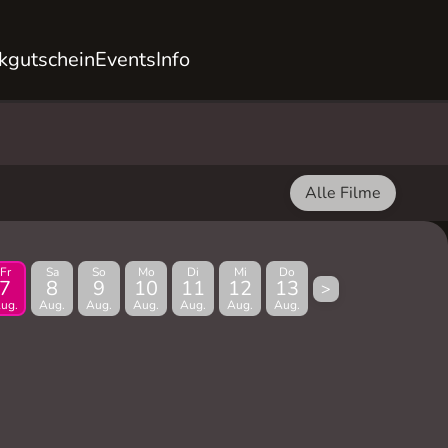
kgutschein
Events
Info
Alle Filme
Fr
Sa
So
Mo
Di
Mi
Do
7
8
9
10
11
12
13
>
ug.
Aug.
Aug.
Aug.
Aug.
Aug.
Aug.