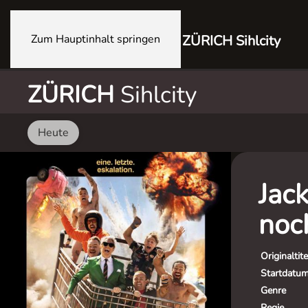
Zum Hauptinhalt springen
ZÜRICH Sihlcity
ZÜRICH
Sihlcity
Heute
Jack
noc
Originaltite
Startdatu
Genre
Regie