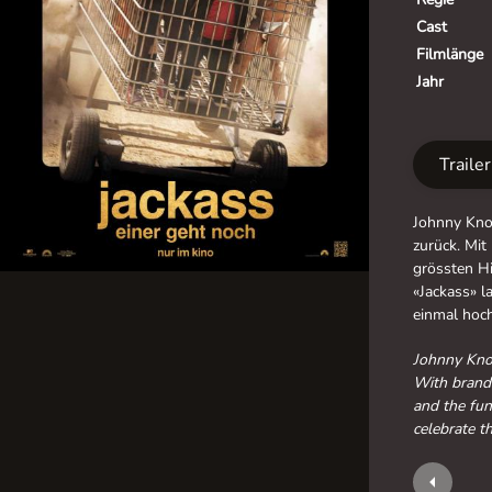
Cast
Filmlänge
Jahr
Traile
Johnny Knox
zurück. Mi
grössten H
«Jackass» l
einmal hoc
Johnny Knox
With brand-
and the fun
celebrate t