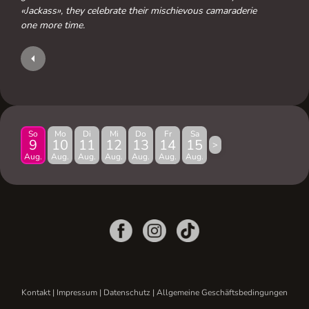
«Jackass», they celebrate their mischievous camaraderie
one more time.
So
Mo
Di
Mi
Do
Fr
Sa
9
10
11
12
13
14
15
>
Aug.
Aug.
Aug.
Aug.
Aug.
Aug.
Aug.
Kontakt
|
Impressum
|
Datenschutz
|
Allgemeine Geschäftsbedingungen