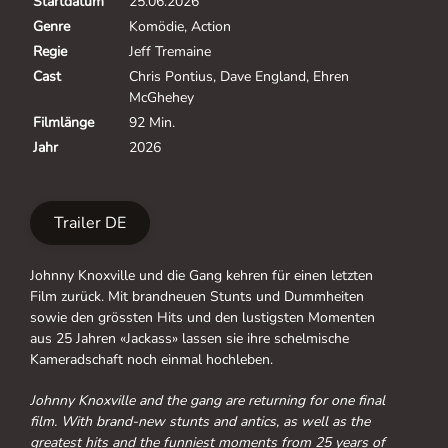
Startdatum
25.06.2026
Genre
Komödie, Action
Regie
Jeff Tremaine
Cast
Chris Pontius, Dave England, Ehren
McGhehey
Filmlänge
92 Min.
Jahr
2026
Trailer DE
Johnny Knoxville und die Gang kehren für einen letzten
Film zurück. Mit brandneuen Stunts und Dummheiten
sowie den grössten Hits und den lustigsten Momenten
aus 25 Jahren «Jackass» lassen sie ihre schelmische
Kameradschaft noch einmal hochleben.
Johnny Knoxville and the gang are returning for one final
film. With brand-new stunts and antics, as well as the
greatest hits and the funniest moments from 25 years of