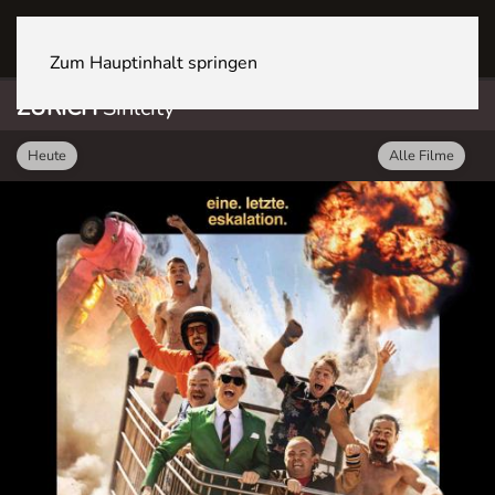
ZÜRICH Sihlcity
Zum Hauptinhalt springen
ZÜRICH
Sihlcity
Heute
Alle Filme