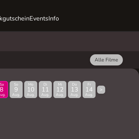
kgutschein
Events
Info
Alle Filme
Sa
So
Mo
Di
Mi
Do
Fr
8
9
10
11
12
13
14
>
ug.
Aug.
Aug.
Aug.
Aug.
Aug.
Aug.