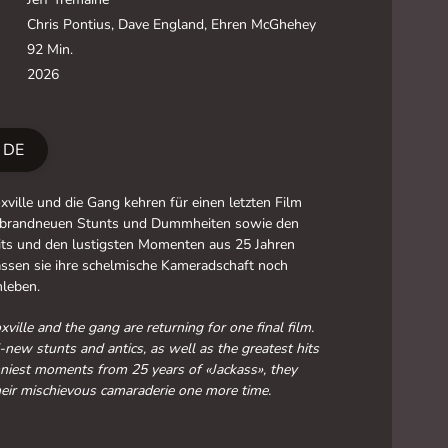
Chris Pontius, Dave England, Ehren McGhehey
92 Min.
2026
r DE
ville und die Gang kehren für einen letzten Film
t brandneuen Stunts und Dummheiten sowie den
its und den lustigsten Momenten aus 25 Jahren
assen sie ihre schelmische Kameradschaft noch
hleben.
ville and the gang are returning for one final film.
new stunts and antics, as well as the greatest hits
niest moments from 25 years of «Jackass», they
heir mischievous camaraderie one more time.