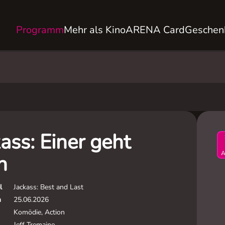
Programm
Mehr als Kino
ARENA Card
Geschen
ass: Einer geht
A
h
l
Jackass: Best and Last
m
25.06.2026
Komödie, Action
Jeff Tremaine