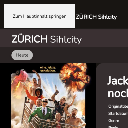
Zum Hauptinhalt springen
ZÜRICH Sihlcity
ZÜRICH
Sihlcity
Heute
Jack
noc
Originaltite
Startdatu
Genre
Regie