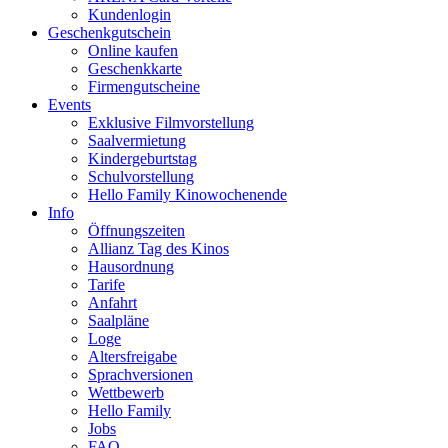
Kundenlogin
Geschenkgutschein
Online kaufen
Geschenkkarte
Firmengutscheine
Events
Exklusive Filmvorstellung
Saalvermietung
Kindergeburtstag
Schulvorstellung
Hello Family Kinowochenende
Info
Öffnungszeiten
Allianz Tag des Kinos
Hausordnung
Tarife
Anfahrt
Saalpläne
Loge
Altersfreigabe
Sprachversionen
Wettbewerb
Hello Family
Jobs
FAQ