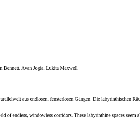
nn Bennett, Avan Jogia, Lukita Maxwell
allelwelt aus endlosen, fensterlosen Gängen. Die labyrinthischen Räume
ld of endless, windowless corridors. These labyrinthine spaces seem ab