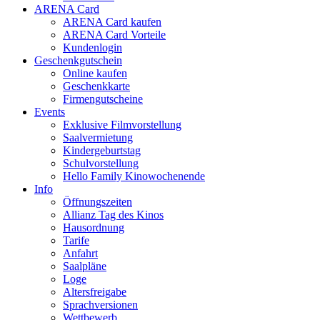
ARENA Card
ARENA Card kaufen
ARENA Card Vorteile
Kundenlogin
Geschenkgutschein
Online kaufen
Geschenkkarte
Firmengutscheine
Events
Exklusive Filmvorstellung
Saalvermietung
Kindergeburtstag
Schulvorstellung
Hello Family Kinowochenende
Info
Öffnungszeiten
Allianz Tag des Kinos
Hausordnung
Tarife
Anfahrt
Saalpläne
Loge
Altersfreigabe
Sprachversionen
Wettbewerb