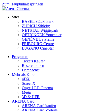
Zum Hauptinhalt springen
Sites
BASEL Stücki Park
ZÜRICH Sihlcity
NETSTAL Wiggispark
OFTRINGEN Youcenter
GENÈVE La Praille
FRIBOURG Centre
LUGANO CineStar
Programm
Tickets Kaufen
Reservationen
Demnächst
Mehr als Kino
4DX
ScreenX
Onyx LED Cinema
Mega
3D & HFR
ARENA Card
ARENA Card kaufen
ARENA Card Vorteile