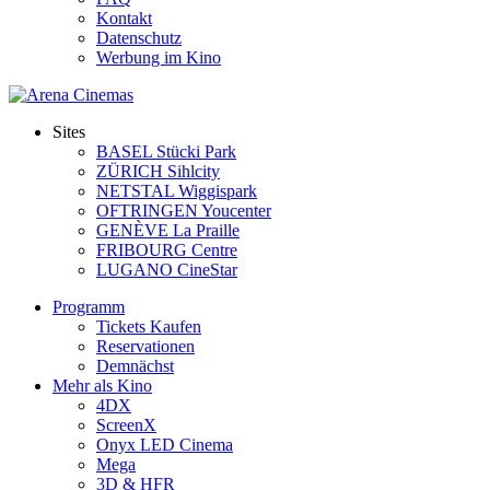
Kontakt
Datenschutz
Werbung im Kino
Sites
BASEL Stücki Park
ZÜRICH Sihlcity
NETSTAL Wiggispark
OFTRINGEN Youcenter
GENÈVE La Praille
FRIBOURG Centre
LUGANO CineStar
Programm
Tickets Kaufen
Reservationen
Demnächst
Mehr als Kino
4DX
ScreenX
Onyx LED Cinema
Mega
3D & HFR