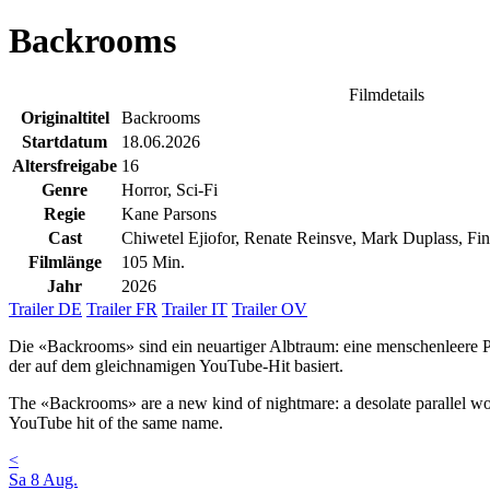
Backrooms
Filmdetails
Originaltitel
Backrooms
Startdatum
18.06.2026
Altersfreigabe
16
Genre
Horror, Sci-Fi
Regie
Kane Parsons
Cast
Chiwetel Ejiofor, Renate Reinsve, Mark Duplass, Fi
Filmlänge
105 Min.
Jahr
2026
Trailer DE
Trailer FR
Trailer IT
Trailer OV
Die «Backrooms» sind ein neuartiger Albtraum: eine menschenleere Par
der auf dem gleichnamigen YouTube-Hit basiert.
The «Backrooms» are a new kind of nightmare: a desolate parallel wor
YouTube hit of the same name.
<
Sa
8
Aug.