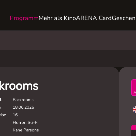
Programm
Mehr als Kino
ARENA Card
Geschen
krooms
A
l
Backrooms
m
18.06.2026
gabe
16
Horror, Sci-Fi
Kane Parsons