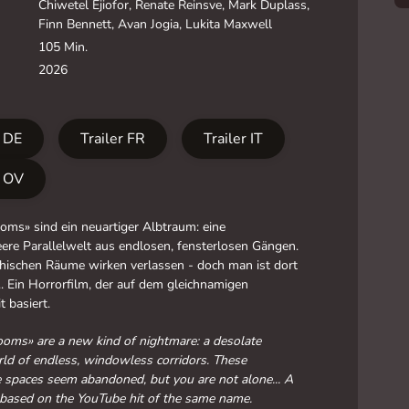
Chiwetel Ejiofor, Renate Reinsve, Mark Duplass,
Finn Bennett, Avan Jogia, Lukita Maxwell
105 Min.
2026
r DE
Trailer FR
Trailer IT
r OV
oms» sind ein neuartiger Albtraum: eine
re Parallelwelt aus endlosen, fensterlosen Gängen.
thischen Räume wirken verlassen - doch man ist dort
n... Ein Horrorfilm, der auf dem gleichnamigen
 basiert.
oms» are a new kind of nightmare: a desolate
rld of endless, windowless corridors. These
e spaces seem abandoned, but you are not alone... A
 based on the YouTube hit of the same name.