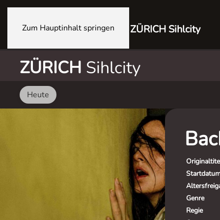
Zum Hauptinhalt springen
ZÜRICH Sihlcity
ZÜRICH
Sihlcity
Heute
Bac
Originaltite
Startdatu
Altersfrei
Genre
Regie