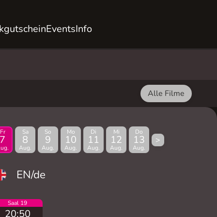
kgutschein
Events
Info
Alle Filme
Fr
Sa
So
Mo
Di
Mi
Do
7
8
9
10
11
12
13
>
ug.
Aug.
Aug.
Aug.
Aug.
Aug.
Aug.
EN/de
Saal 19
20:50