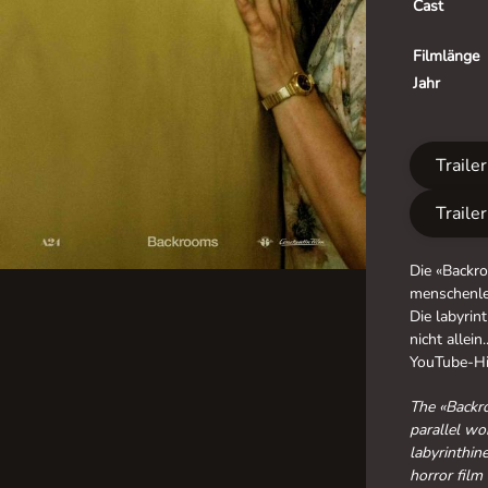
Cast
Filmlänge
Jahr
Traile
Traile
Die «Backro
menschenlee
Die labyrin
nicht allei
YouTube-Hit
The «Backro
parallel wo
labyrinthin
horror film