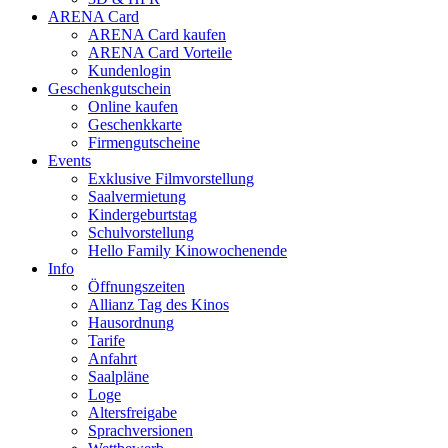
ARENA Card
ARENA Card kaufen
ARENA Card Vorteile
Kundenlogin
Geschenkgutschein
Online kaufen
Geschenkkarte
Firmengutscheine
Events
Exklusive Filmvorstellung
Saalvermietung
Kindergeburtstag
Schulvorstellung
Hello Family Kinowochenende
Info
Öffnungszeiten
Allianz Tag des Kinos
Hausordnung
Tarife
Anfahrt
Saalpläne
Loge
Altersfreigabe
Sprachversionen