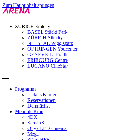
Zum Hauptinhalt springen
ZÜRICH Sihlcity
BASEL Stücki Park
ZÜRICH Sihlcity
NETSTAL Wiggispark
OFTRINGEN Youcenter
GENÈVE La Praille
FRIBOURG Centre
LUGANO CineStar
Programm
Tickets Kaufen
Reservationen
Demnächst
Mehr als Kino
4DX
ScreenX
Onyx LED Cinema
Mega
3D & HFR