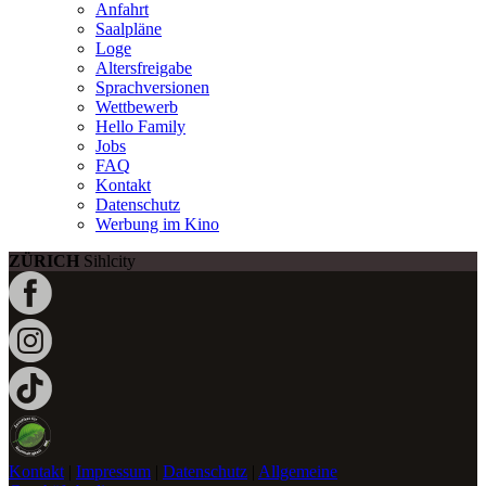
Anfahrt
Saalpläne
Loge
Altersfreigabe
Sprachversionen
Wettbewerb
Hello Family
Jobs
FAQ
Kontakt
Datenschutz
Werbung im Kino
ZÜRICH
Sihlcity
Kontakt
|
Impressum
|
Datenschutz
|
Allgemeine