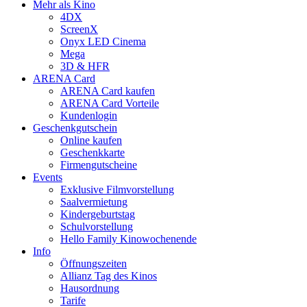
Mehr als Kino
4DX
ScreenX
Onyx LED Cinema
Mega
3D & HFR
ARENA Card
ARENA Card kaufen
ARENA Card Vorteile
Kundenlogin
Geschenkgutschein
Online kaufen
Geschenkkarte
Firmengutscheine
Events
Exklusive Filmvorstellung
Saalvermietung
Kindergeburtstag
Schulvorstellung
Hello Family Kinowochenende
Info
Öffnungszeiten
Allianz Tag des Kinos
Hausordnung
Tarife