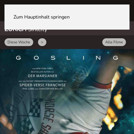
ZÜRICH Sihlcity
Zum Hauptinhalt springen
ZÜRICH
Sihlcity
Diese Woche
>
Alle Filme