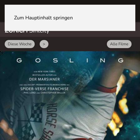
ZÜRICH Sihlcity
Zum Hauptinhalt springen
ZÜRICH
Sihlcity
Diese Woche
>
Alle Filme