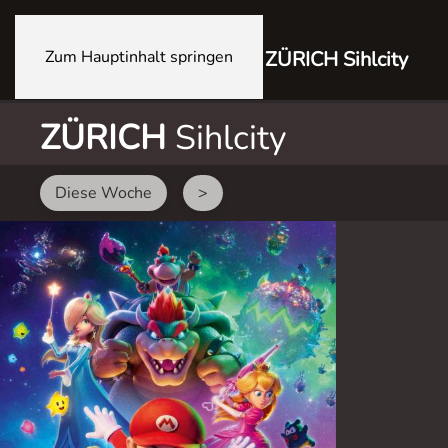
Zum Hauptinhalt springen
ZÜRICH Sihlcity
ZÜRICH
Sihlcity
Diese Woche
>