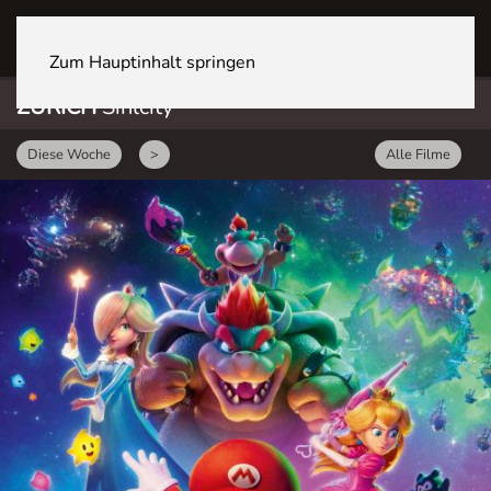
ZÜRICH Sihlcity
Zum Hauptinhalt springen
ZÜRICH
Sihlcity
Diese Woche
>
Alle Filme