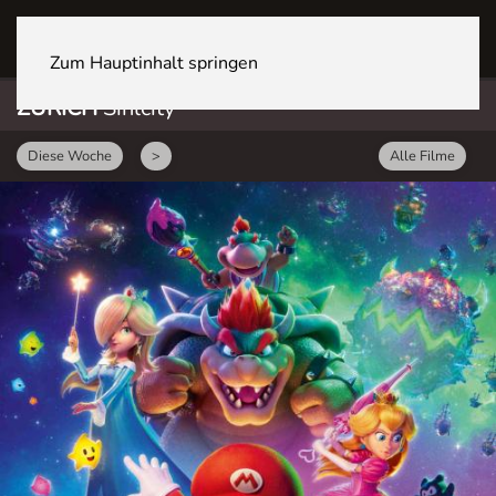
ZÜRICH Sihlcity
Zum Hauptinhalt springen
ZÜRICH
Sihlcity
Diese Woche
>
Alle Filme