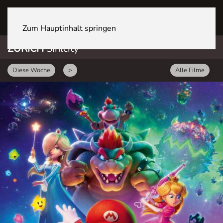
ZÜRICH Sihlcity
Zum Hauptinhalt springen
ZÜRICH
Sihlcity
Diese Woche
>
Alle Filme