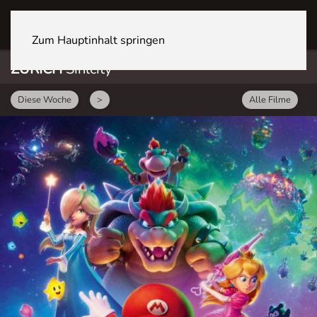
ZÜRICH Sihlcity
Zum Hauptinhalt springen
ZÜRICH
Sihlcity
Diese Woche
>
Alle Filme