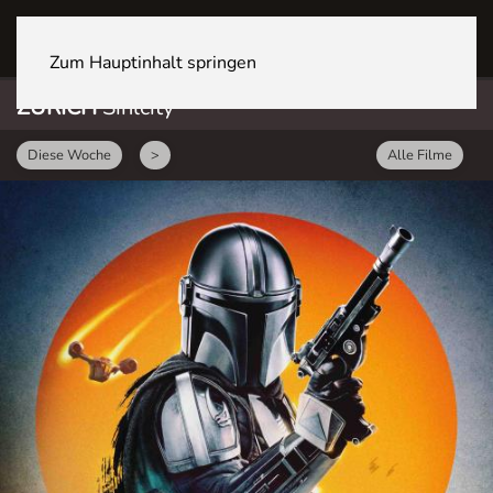
ZÜRICH Sihlcity
Zum Hauptinhalt springen
ZÜRICH
Sihlcity
Diese Woche
>
Alle Filme