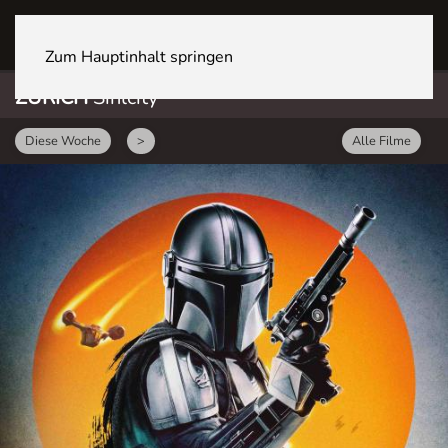
ZÜRICH Sihlcity
Zum Hauptinhalt springen
ZÜRICH
Sihlcity
Diese Woche
>
Alle Filme