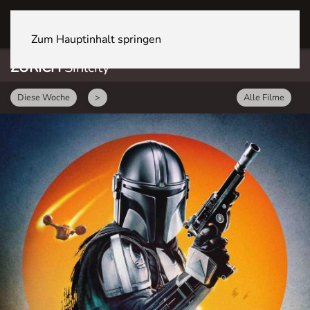
ZÜRICH Sihlcity
Zum Hauptinhalt springen
ZÜRICH
Sihlcity
Diese Woche
>
Alle Filme