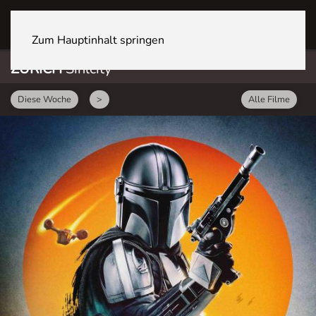
ZÜRICH Sihlcity
Zum Hauptinhalt springen
ZÜRICH
Sihlcity
Diese Woche
>
Alle Filme