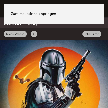
ZÜRICH Sihlcity
Zum Hauptinhalt springen
ZÜRICH
Sihlcity
Diese Woche
>
Alle Filme