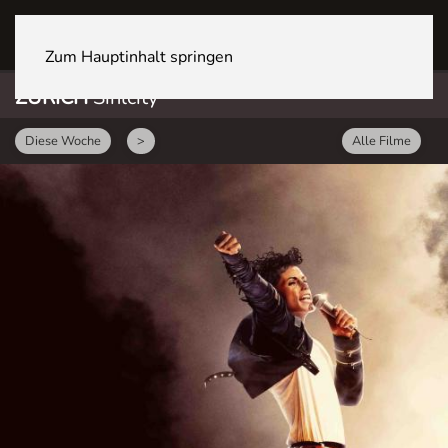
ZÜRICH Sihlcity
Zum Hauptinhalt springen
ZÜRICH
Sihlcity
Diese Woche
>
Alle Filme