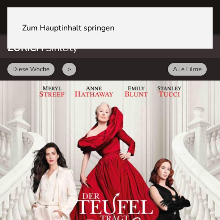
ZÜRICH Sihlcity
Zum Hauptinhalt springen
ZÜRICH
Sihlcity
Diese Woche
>
Alle Filme