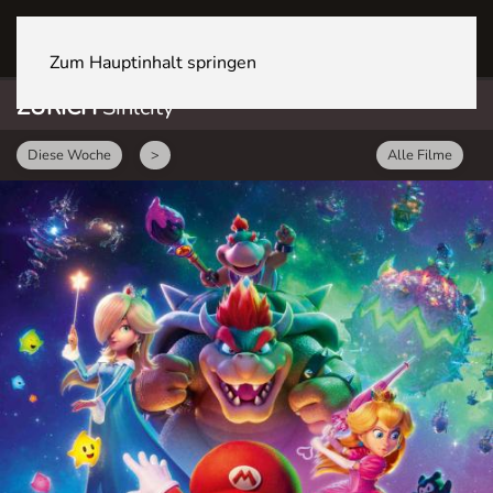
ZÜRICH Sihlcity
Zum Hauptinhalt springen
ZÜRICH
Sihlcity
Diese Woche
>
Alle Filme