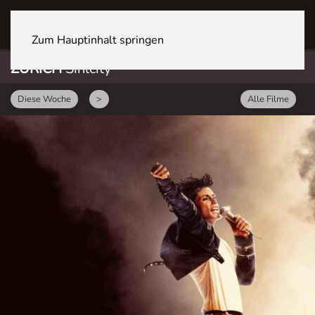
ZÜRICH Sihlcity
Zum Hauptinhalt springen
ZÜRICH
Sihlcity
Diese Woche
>
Alle Filme