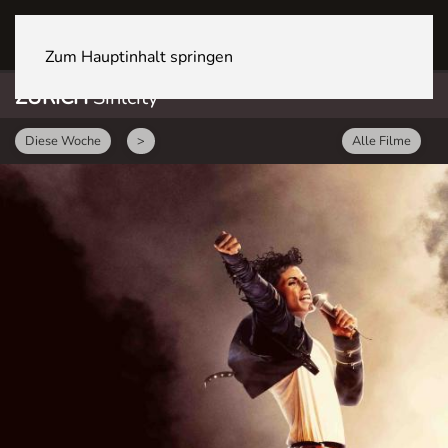
ZÜRICH Sihlcity
Zum Hauptinhalt springen
ZÜRICH
Sihlcity
Diese Woche
>
Alle Filme