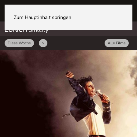
ZÜRICH Sihlcity
Zum Hauptinhalt springen
ZÜRICH
Sihlcity
Diese Woche
>
Alle Filme