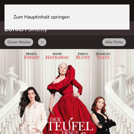
ZÜRICH Sihlcity
Zum Hauptinhalt springen
ZÜRICH
Sihlcity
Diese Woche
>
Alle Filme