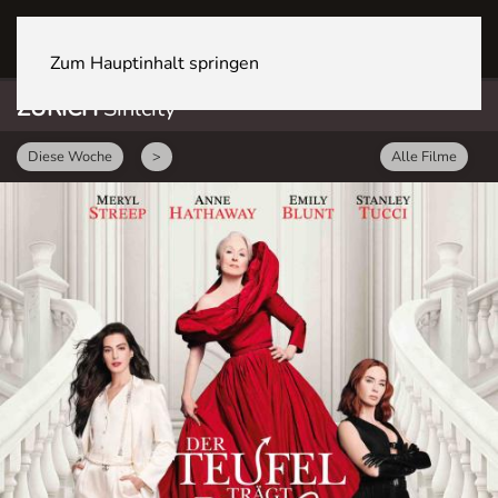
ZÜRICH Sihlcity
Zum Hauptinhalt springen
ZÜRICH
Sihlcity
Diese Woche
>
Alle Filme