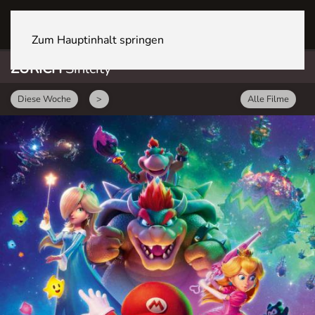
ZÜRICH Sihlcity
Zum Hauptinhalt springen
ZÜRICH
Sihlcity
Diese Woche
>
Alle Filme