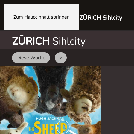
Zum Hauptinhalt springen
ZÜRICH Sihlcity
ZÜRICH
Sihlcity
Diese Woche
>