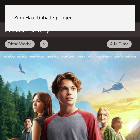
ZÜRICH Sihlcity
Zum Hauptinhalt springen
ZÜRICH
Sihlcity
Diese Woche
>
Alle Filme