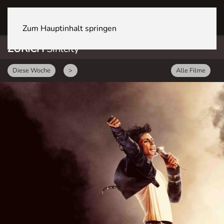
ZÜRICH Sihlcity
Zum Hauptinhalt springen
ZÜRICH
Sihlcity
Diese Woche
>
Alle Filme