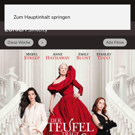
ZÜRICH Sihlcity
Zum Hauptinhalt springen
ZÜRICH
Sihlcity
Diese Woche
>
Alle Filme