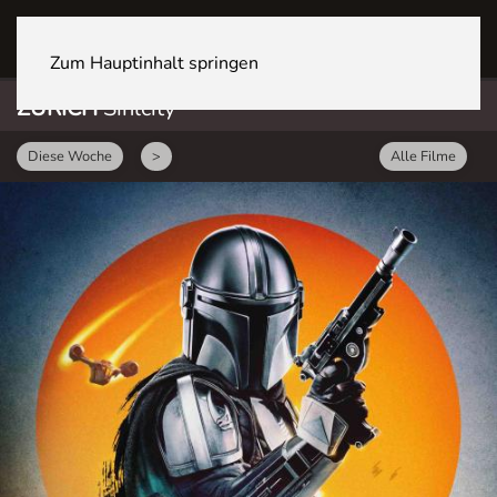
ZÜRICH Sihlcity
Zum Hauptinhalt springen
ZÜRICH
Sihlcity
Diese Woche
>
Alle Filme