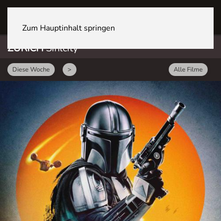
ZÜRICH Sihlcity
Zum Hauptinhalt springen
ZÜRICH
Sihlcity
Diese Woche
>
Alle Filme