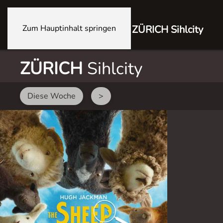
Zum Hauptinhalt springen
ZÜRICH Sihlcity
ZÜRICH
Sihlcity
Diese Woche
>