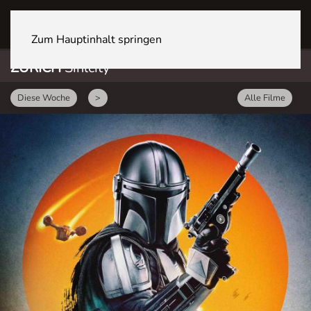
ZÜRICH Sihlcity
Zum Hauptinhalt springen
ZÜRICH
Sihlcity
Diese Woche
>
Alle Filme