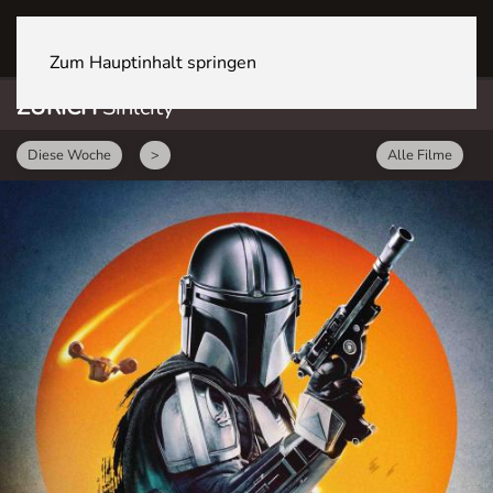
ZÜRICH Sihlcity
Zum Hauptinhalt springen
ZÜRICH
Sihlcity
Diese Woche
>
Alle Filme